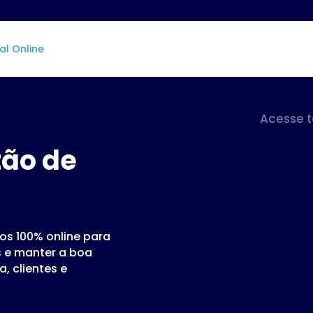
Acesse 
tão de
tos 100% online para
s e manter a boa
, clientes e